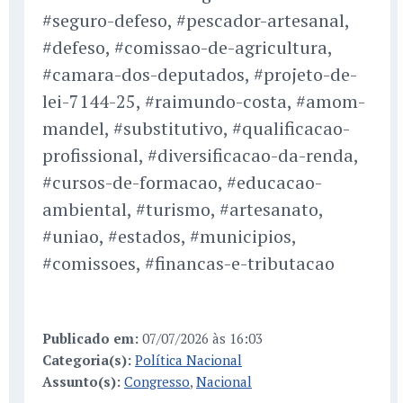
#seguro-defeso, #pescador-artesanal,
#defeso, #comissao-de-agricultura,
#camara-dos-deputados, #projeto-de-
lei-7144-25, #raimundo-costa, #amom-
mandel, #substitutivo, #qualificacao-
profissional, #diversificacao-da-renda,
#cursos-de-formacao, #educacao-
ambiental, #turismo, #artesanato,
#uniao, #estados, #municipios,
#comissoes, #financas-e-tributacao
Publicado em:
07/07/2026 às 16:03
Categoria(s):
Política Nacional
Assunto(s):
Congresso
,
Nacional