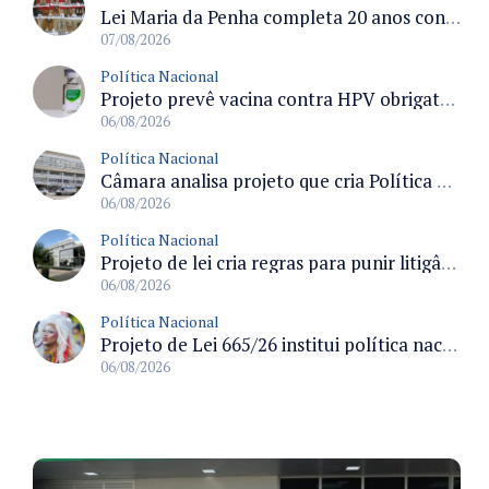
Lei Maria da Penha completa 20 anos consolidada como norma de proteção e medidas protetivas no Brasil
07/08/2026
Política Nacional
Projeto prevê vacina contra HPV obrigatória e testes moleculares para rastreamento do câncer do colo do útero
06/08/2026
Política Nacional
Câmara analisa projeto que cria Política Nacional de Qualificação e Valorização da Preceptoria na Residência Médica
06/08/2026
Política Nacional
Projeto de lei cria regras para punir litigância abusiva reversa e integrar sistemas do Judiciário
06/08/2026
Política Nacional
Projeto de Lei 665/26 institui política nacional para prevenção ao transfeminicídio e prevê medidas de proteção e reparação
06/08/2026