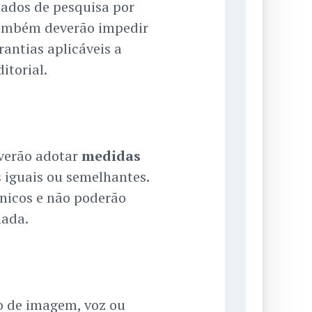
tados de pesquisa por
também deverão impedir
antias aplicáveis a
itorial.
everão adotar
medidas
 iguais ou semelhantes.
cnicos e não poderão
nada.
ão de imagem, voz ou