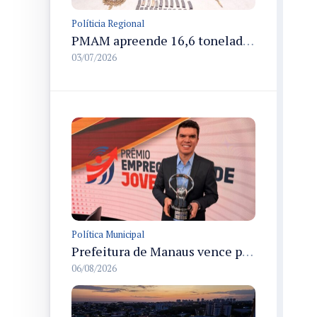
Políticia Regional
PMAM apreende 16,6 toneladas de entorpecentes e registra aumento nas prisões em flagrante e nas capturas de foragidos no primeiro semestre de 2026
03/07/2026
Política Municipal
Prefeitura de Manaus vence prêmio nacional na categoria Estágio e recebe troféu em São Paulo
06/08/2026