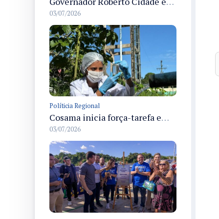
Governador Roberto Cidade entrega readequação do ambulatório da FCecon e amplia capacidade de atendimento oncológico em Manaus
03/07/2026
Políticia Regional
Cosama inicia força-tarefa em Anamã para fortalecer abastecimento de água e segurança hídrica da população
03/07/2026