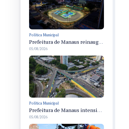
Política Municipal
Prefeitura de Manaus reinaugura o Velódromo Professora Alzira Campos e entrega espaço esportivo totalmente revitalizado
05/08/2026
Política Municipal
Prefeitura de Manaus intensifica obras de modernização no viaduto Miguel Arraes para ampliar segurança e acessibilidade na região
05/08/2026