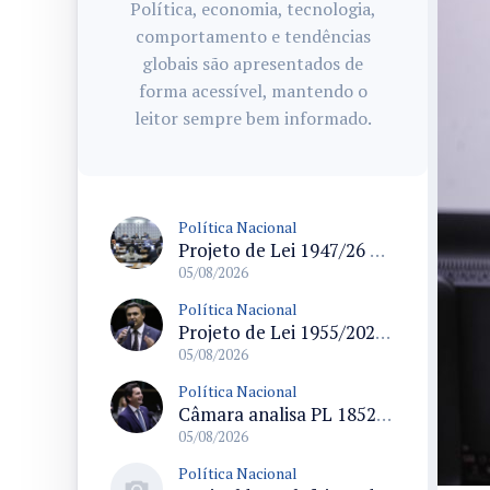
Política, economia, tecnologia,
comportamento e tendências
globais são apresentados de
forma acessível, mantendo o
leitor sempre bem informado.
Política Nacional
Projeto de Lei 1947/26 propõe fim de margens para cartão de crédito e consignado do INSS
05/08/2026
Política Nacional
Projeto de Lei 1955/2026 propõe criação de geração livre de fumo ao restringir venda de vapes a nascidos desde 1º de janeiro de 2009
05/08/2026
Política Nacional
Câmara analisa PL 1852/26 que institui Política Nacional de Gestão de Desempenho e Eficiência para servidores públicos
05/08/2026
Política Nacional