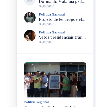
Dorinaldo Malafaia pede vacinação ativa ao Ministério da Saúde para reverter queda na cobertura vacinal no Brasil
05/08/2026
Política Nacional
Projeto de lei propõe elevar para R$ 250 mil limite de isenção do IPI para pessoas com deficiência e autismo
05/08/2026
Política Nacional
Vetos presidenciais trancam a pauta do Congresso com 87 itens pendentes e incluem trechos do Orçamento de 2026
05/08/2026
Políticia Regional