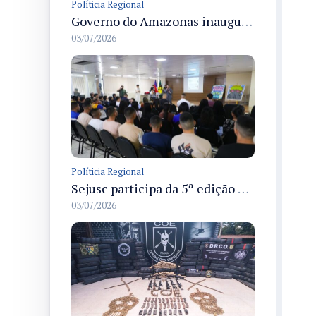
Políticia Regional
Governo do Amazonas inaugura primeiro Castramóvel Fluvial para atendimento veterinário às comunidades ribeirinhas e castração gratuita
03/07/2026
Políticia Regional
Sejusc participa da 5ª edição do Caminhos Literários com foco na cultura hip-hop nas unidades socioeducativas
03/07/2026