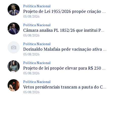
Política Nacional
Projeto de Lei 1955/2026 propõe criação de geração livre de fumo ao restringir venda de vapes a nascidos desde 1º de janeiro de 2009
05/08/2026
Política Nacional
Câmara analisa PL 1852/26 que institui Política Nacional de Gestão de Desempenho e Eficiência para servidores públicos
05/08/2026
Política Nacional
Dorinaldo Malafaia pede vacinação ativa ao Ministério da Saúde para reverter queda na cobertura vacinal no Brasil
05/08/2026
Política Nacional
Projeto de lei propõe elevar para R$ 250 mil limite de isenção do IPI para pessoas com deficiência e autismo
05/08/2026
Política Nacional
Vetos presidenciais trancam a pauta do Congresso com 87 itens pendentes e incluem trechos do Orçamento de 2026
05/08/2026