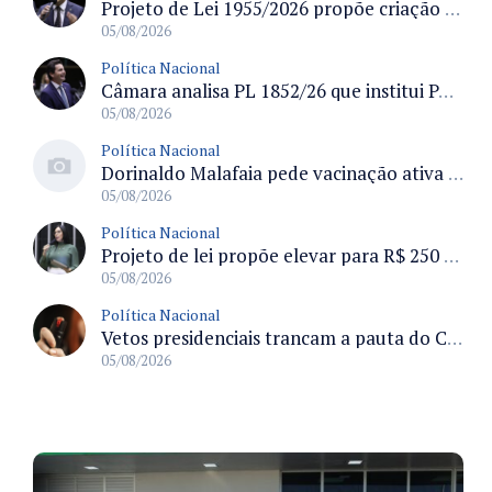
Projeto de Lei 1955/2026 propõe criação de geração livre de fumo ao restringir venda de vapes a nascidos desde 1º de janeiro de 2009
05/08/2026
Política Nacional
Câmara analisa PL 1852/26 que institui Política Nacional de Gestão de Desempenho e Eficiência para servidores públicos
05/08/2026
Política Nacional
Dorinaldo Malafaia pede vacinação ativa ao Ministério da Saúde para reverter queda na cobertura vacinal no Brasil
05/08/2026
Política Nacional
Projeto de lei propõe elevar para R$ 250 mil limite de isenção do IPI para pessoas com deficiência e autismo
05/08/2026
Política Nacional
Vetos presidenciais trancam a pauta do Congresso com 87 itens pendentes e incluem trechos do Orçamento de 2026
05/08/2026