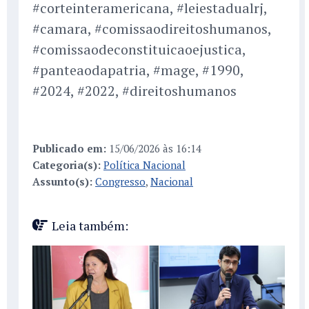
#corteinteramericana, #leiestadualrj,
#camara, #comissaodireitoshumanos,
#comissaodeconstituicaoejustica,
#panteaodapatria, #mage, #1990,
#2024, #2022, #direitoshumanos
Publicado em:
15/06/2026 às 16:14
Categoria(s):
Política Nacional
Assunto(s):
Congresso
,
Nacional
Leia também: