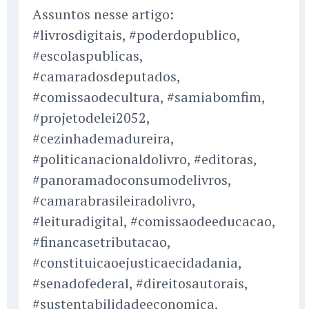
Assuntos nesse artigo:
#livrosdigitais, #poderdopublico,
#escolaspublicas,
#camaradosdeputados,
#comissaodecultura, #samiabomfim,
#projetodelei2052,
#cezinhademadureira,
#politicanacionaldolivro, #editoras,
#panoramadoconsumodelivros,
#camarabrasileiradolivro,
#leituradigital, #comissaodeeducacao,
#financasetributacao,
#constituicaoejusticaecidadania,
#senadofederal, #direitosautorais,
#sustentabilidadeeconomica,