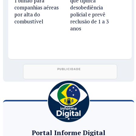
1 bilhão para
que tipifica
companhias aéreas
desobediência
por alta do
policial e prevê
combustível
reclusão de 1 a 3
anos
Portal Informe Digital