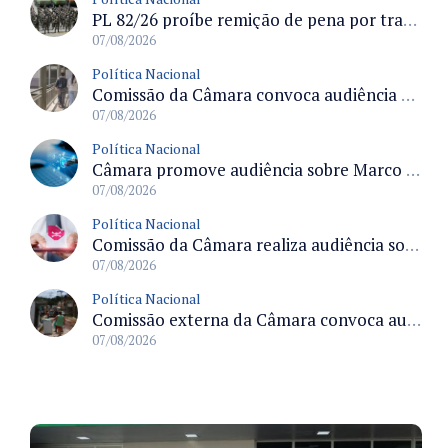
PL 82/26 proíbe remição de pena por trabalho em funções militares para condenados por crimes contra o Estado Democrático de Direito
07/08/2026
Política Nacional
Comissão da Câmara convoca audiência para discutir misoginia nas escolas e universidades após divulgação de listas misóginas
07/08/2026
Política Nacional
Câmara promove audiência sobre Marco de Fomento à Economia Digital e impactos da inteligência artificial
07/08/2026
Política Nacional
Comissão da Câmara realiza audiência sobre apostas online para medir o tamanho do mercado ilegal
07/08/2026
Política Nacional
Comissão externa da Câmara convoca audiência pública sobre chuvas na Zona da Mata de Minas Gerais e impactos em Juiz de Fora
07/08/2026