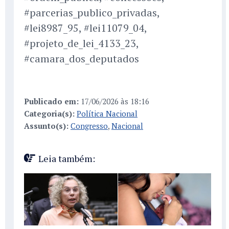
#parcerias_publico_privadas,
#lei8987_95, #lei11079_04,
#projeto_de_lei_4133_23,
#camara_dos_deputados
Publicado em:
17/06/2026 às 18:16
Categoria(s):
Política Nacional
Assunto(s):
Congresso
,
Nacional
Leia também: