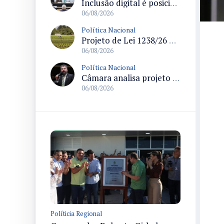
Inclusão digital é posicionada como pilar essencial da reurbanização de favelas e periferias
06/08/2026
Política Nacional
Projeto de Lei 1238/26 propõe validação automática do Cadastro Ambiental Rural para imóveis de até quatro módulos fiscais
06/08/2026
Política Nacional
Câmara analisa projeto que autoriza policiais civis embarcarem armados em aeronaves civis mediante regras
06/08/2026
Políticia Regional