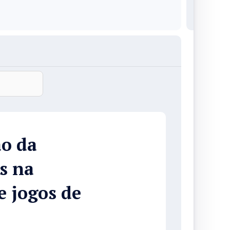
ão da
s na
e jogos de