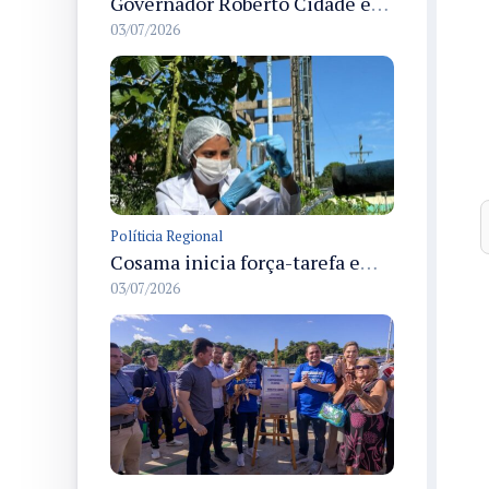
Governador Roberto Cidade entrega readequação do ambulatório da FCecon e amplia capacidade de atendimento oncológico em Manaus
03/07/2026
Políticia Regional
Cosama inicia força-tarefa em Anamã para fortalecer abastecimento de água e segurança hídrica da população
03/07/2026