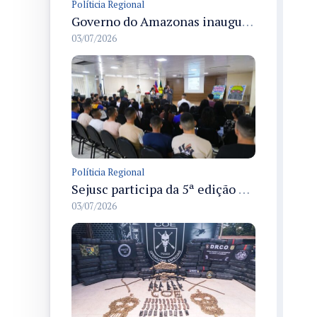
Políticia Regional
Governo do Amazonas inaugura primeiro Castramóvel Fluvial para atendimento veterinário às comunidades ribeirinhas e castração gratuita
03/07/2026
Políticia Regional
Sejusc participa da 5ª edição do Caminhos Literários com foco na cultura hip-hop nas unidades socioeducativas
03/07/2026