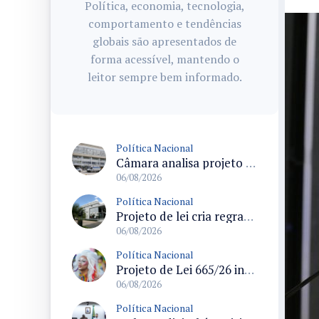
Política, economia, tecnologia,
comportamento e tendências
globais são apresentados de
forma acessível, mantendo o
leitor sempre bem informado.
Política Nacional
Câmara analisa projeto que cria Política Nacional de Qualificação e Valorização da Preceptoria na Residência Médica
06/08/2026
Política Nacional
Projeto de lei cria regras para punir litigância abusiva reversa e integrar sistemas do Judiciário
06/08/2026
Política Nacional
Projeto de Lei 665/26 institui política nacional para prevenção ao transfeminicídio e prevê medidas de proteção e reparação
06/08/2026
Política Nacional