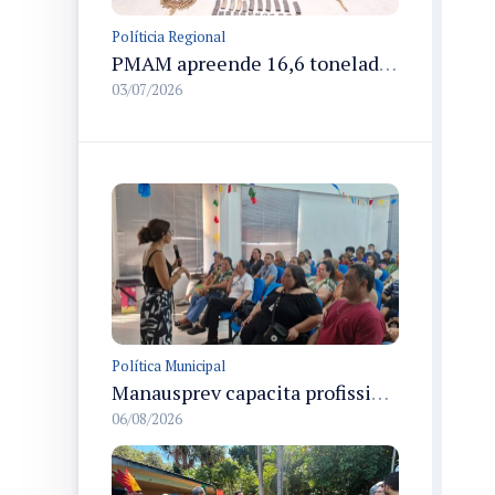
Políticia Regional
PMAM apreende 16,6 toneladas de entorpecentes e registra aumento nas prisões em flagrante e nas capturas de foragidos no primeiro semestre de 2026
03/07/2026
Política Municipal
Manausprev capacita profissionais de recursos humanos para agilizar concessão de aposentadorias no município
06/08/2026