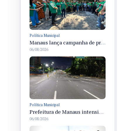
Política Municipal
Manaus lança campanha de prevenção às queimadas no verão amazônico com comitê integrado
06/08/2026
Política Municipal
Prefeitura de Manaus intensifica sinalização viária em diversos bairros para organizar o trânsito e reduzir sinistros
06/08/2026