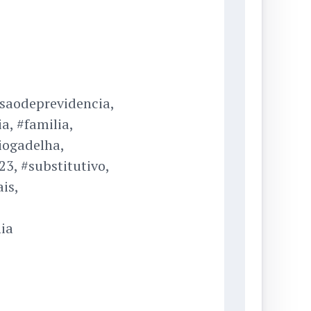
saodeprevidencia,
a, #familia,
iogadelha,
3, #substitutivo,
is,
ia