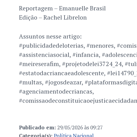
Reportagem – Emanuelle Brasil
Edição – Rachel Librelon
Assuntos nesse artigo:
#publicidadedeloterias, #menores, #comis
#assistenciasocial, #infancia, #adolescenci
#meireserafim, #projetodelei3724_24, #tul
#estatodacriancaeadolescente, #lei14790_2
#multas, #jogosdeazar, #plataformasdigita
#agenciamentodecriancas,
#comissaodeconstituicaoejusticaecidadan
Publicado em:
29/05/2026 às 09:27
Categoria(s):
Política Nacional