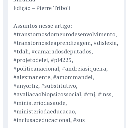
Edição – Pierre Triboli
Assuntos nesse artigo:
#transtornosdorneurodesenvolvimento,
#transtornosdeaprendizagem, #dislexia,
#tdah, #camaradosdeputados,
#projetodelei, #pl4225,
#politicanacional, #andreiasiqueira,
#alexmanente, #amommandel,
#anyortiz, #substitutivo,
#avaliacaobiopsicossocial, #cnj, #inss,
#ministeriodasaude,
#ministeriodaeducacao,
#inclusaoeducacional, #sus