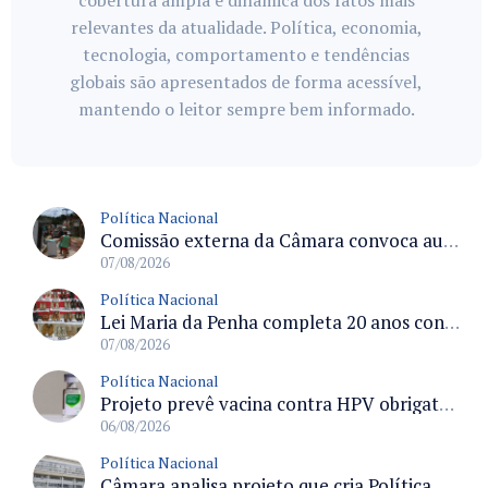
cobertura ampla e dinâmica dos fatos mais
relevantes da atualidade. Política, economia,
tecnologia, comportamento e tendências
globais são apresentados de forma acessível,
mantendo o leitor sempre bem informado.
Política Nacional
Comissão externa da Câmara convoca audiência pública sobre chuvas na Zona da Mata de Minas Gerais e impactos em Juiz de Fora
07/08/2026
Política Nacional
Lei Maria da Penha completa 20 anos consolidada como norma de proteção e medidas protetivas no Brasil
07/08/2026
Política Nacional
Projeto prevê vacina contra HPV obrigatória e testes moleculares para rastreamento do câncer do colo do útero
06/08/2026
Política Nacional
Câmara analisa projeto que cria Política Nacional de Qualificação e Valorização da Preceptoria na Residência Médica