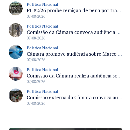
Política Nacional
PL 82/26 proíbe remição de pena por trabalho em funções militares para condenados por crimes contra o Estado Democrático de Direito
07/08/2026
Política Nacional
Comissão da Câmara convoca audiência para discutir misoginia nas escolas e universidades após divulgação de listas misóginas
07/08/2026
Política Nacional
Câmara promove audiência sobre Marco de Fomento à Economia Digital e impactos da inteligência artificial
07/08/2026
Política Nacional
Comissão da Câmara realiza audiência sobre apostas online para medir o tamanho do mercado ilegal
07/08/2026
Política Nacional
Comissão externa da Câmara convoca audiência pública sobre chuvas na Zona da Mata de Minas Gerais e impactos em Juiz de Fora
07/08/2026