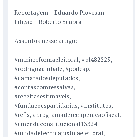
Reportagem – Eduardo Piovesan
Edição – Roberto Seabra
Assuntos nesse artigo:
#minirreformaeleitoral, #pl482225,
#rodrigogambale, #podesp,
#camaradosdeputados,
#contascomressalvas,
#receitasestimaveis,
#fundacoespartidarias, #institutos,
#refis, #programaderecuperacaofiscal,
#emendaconstitucional13324,
#unidadetecnicajusticaeleitoral,