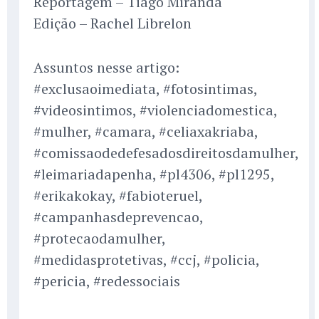
Reportagem – Tiago Miranda
Edição – Rachel Librelon
Assuntos nesse artigo:
#exclusaoimediata, #fotosintimas,
#videosintimos, #violenciadomestica,
#mulher, #camara, #celiaxakriaba,
#comissaodedefesadosdireitosdamulher,
#leimariadapenha, #pl4306, #pl1295,
#erikakokay, #fabioteruel,
#campanhasdeprevencao,
#protecaodamulher,
#medidasprotetivas, #ccj, #policia,
#pericia, #redessociais