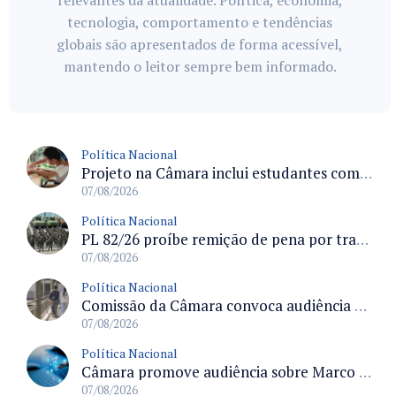
relevantes da atualidade. Política, economia,
tecnologia, comportamento e tendências
globais são apresentados de forma acessível,
mantendo o leitor sempre bem informado.
Política Nacional
Projeto na Câmara inclui estudantes com deficiência no regime escolar especial da LDB e estabelece critérios para frequência
07/08/2026
Política Nacional
PL 82/26 proíbe remição de pena por trabalho em funções militares para condenados por crimes contra o Estado Democrático de Direito
07/08/2026
Política Nacional
Comissão da Câmara convoca audiência para discutir misoginia nas escolas e universidades após divulgação de listas misóginas
07/08/2026
Política Nacional
Câmara promove audiência sobre Marco de Fomento à Economia Digital e impactos da inteligência artificial
07/08/2026