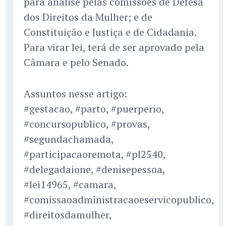
para análise pelas comissões de Defesa
dos Direitos da Mulher; e de
Constituição e Justiça e de Cidadania.
Para virar lei, terá de ser aprovado pela
Câmara e pelo Senado.
Assuntos nesse artigo:
#gestacao, #parto, #puerperio,
#concursopublico, #provas,
#segundachamada,
#participacaoremota, #pl2540,
#delegadaione, #denisepessoa,
#lei14965, #camara,
#comissaoadministracaoeservicopublico,
#direitosdamulher,