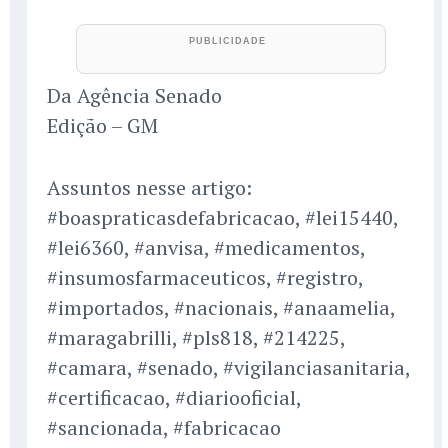
Da Agência Senado
Edição – GM
Assuntos nesse artigo:
#boaspraticasdefabricacao, #lei15440,
#lei6360, #anvisa, #medicamentos,
#insumosfarmaceuticos, #registro,
#importados, #nacionais, #anaamelia,
#maragabrilli, #pls818, #214225,
#camara, #senado, #vigilanciasanitaria,
#certificacao, #diariooficial,
#sancionada, #fabricacao