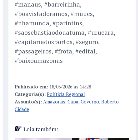
#manaus, #barreirinha,
#boavistadoramos, #maues,
#nhamunda, #parintins,
#saosebastiaodouatuma, #urucara,
#capitariadosportos, #seguro,
#passageiros, #frota, #edital,
#baixoamazonas
Publicado em:
18/05/2026 às 14:28
Categoria(s):
Políticia Regional
Assunto(s):
Amazonas
,
Capa
,
Governo
,
Roberto
Cidade
Leia também: