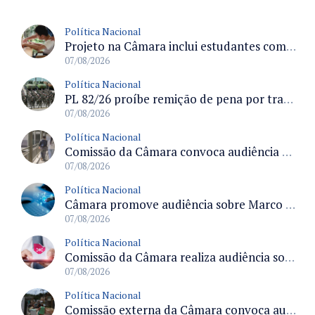
Política Nacional
Projeto na Câmara inclui estudantes com deficiência no regime escolar especial da LDB e estabelece critérios para frequência
07/08/2026
Política Nacional
PL 82/26 proíbe remição de pena por trabalho em funções militares para condenados por crimes contra o Estado Democrático de Direito
07/08/2026
Política Nacional
Comissão da Câmara convoca audiência para discutir misoginia nas escolas e universidades após divulgação de listas misóginas
07/08/2026
Política Nacional
Câmara promove audiência sobre Marco de Fomento à Economia Digital e impactos da inteligência artificial
07/08/2026
Política Nacional
Comissão da Câmara realiza audiência sobre apostas online para medir o tamanho do mercado ilegal
07/08/2026
Política Nacional
Comissão externa da Câmara convoca audiência pública sobre chuvas na Zona da Mata de Minas Gerais e impactos em Juiz de Fora