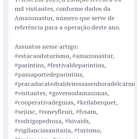
mil visitantes, conforme dados da
Amazonastur, número que serve de
referência para a operação deste ano.
Assuntos nesse artigo:
#estacaodoturismo, #amazonastur,
#parintins, #festivaldeparintins,
#passaportedeparintins,
#pracadacatedraldenossasenhoradelcarmo,
#visitantes, #governodamazonas,
#cooperativadeguias, #keilaberquet,
#sejusc, #roneyfleuri, #fvsam,
#rodrigopedroza, #hivaids,
#vigilanciasanitaria, #turismo,