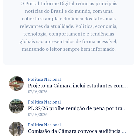
O Portal Informe Digital reúne as principais
notícias do Brasil e do mundo, com uma
cobertura ampla e dinâmica dos fatos mais
relevantes da atualidade. Política, economia,
tecnologia, comportamento e tendências
globais são apresentados de forma acessível,
mantendo o leitor sempre bem informado.
Política Nacional
Projeto na Câmara inclui estudantes com deficiência no regime escolar especial da LDB e estabelece critérios para frequência
07/08/2026
Política Nacional
PL 82/26 proíbe remição de pena por trabalho em funções militares para condenados por crimes contra o Estado Democrático de Direito
07/08/2026
Política Nacional
Comissão da Câmara convoca audiência para discutir misoginia nas escolas e universidades após divulgação de listas misóginas