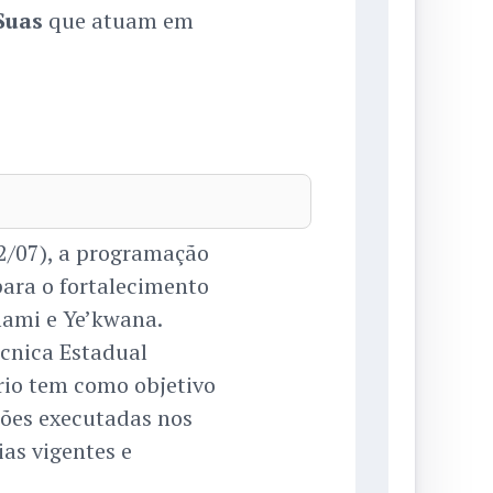
Suas
que atuam em
02/07), a programação
 para o fortalecimento
mami e Ye’kwana.
cnica Estadual
rio tem como objetivo
ções executadas nos
ias vigentes e