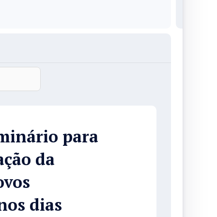
minário para
ação da
ovos
os dias