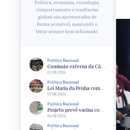
Política, economia, tecnologia,
comportamento e tendências
globais são apresentados de
forma acessível, mantendo o
leitor sempre bem informado.
Política Nacional
Comissão externa da Câmara convoca audiência pública sobre chuvas na Zona da Mata de Minas Gerais e impactos em Juiz de Fora
07/08/2026
Política Nacional
Lei Maria da Penha completa 20 anos consolidada como norma de proteção e medidas protetivas no Brasil
07/08/2026
Política Nacional
Projeto prevê vacina contra HPV obrigatória e testes moleculares para rastreamento do câncer do colo do útero
06/08/2026
Política Nacional