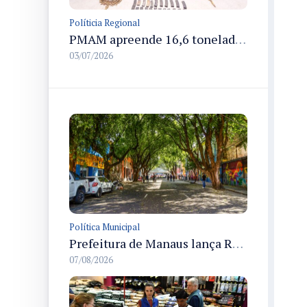
Políticia Regional
PMAM apreende 16,6 toneladas de entorpecentes e registra aumento nas prisões em flagrante e nas capturas de foragidos no primeiro semestre de 2026
03/07/2026
Política Municipal
Prefeitura de Manaus lança Rua Gastronômica preservando as 17 árvores da Ferreira Pena no Centro
07/08/2026