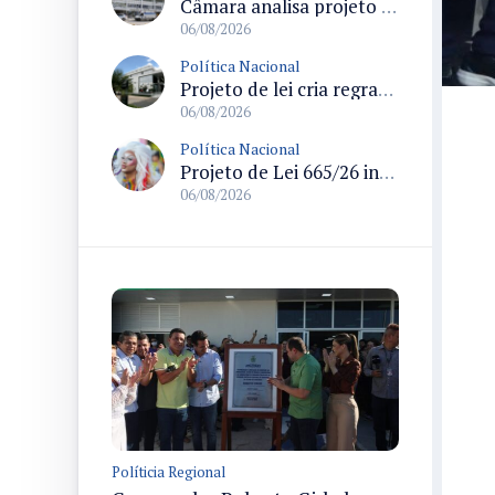
Câmara analisa projeto que cria Política Nacional de Qualificação e Valorização da Preceptoria na Residência Médica
06/08/2026
Política Nacional
Projeto de lei cria regras para punir litigância abusiva reversa e integrar sistemas do Judiciário
06/08/2026
Política Nacional
Projeto de Lei 665/26 institui política nacional para prevenção ao transfeminicídio e prevê medidas de proteção e reparação
06/08/2026
Políticia Regional