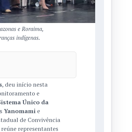
mazonas e Roraima,
ranças indígenas.
s
, deu início nesta
Monitoramento e
Sistema Único da
os
Yanomami
e
stadual de Convivência
 reúne representantes