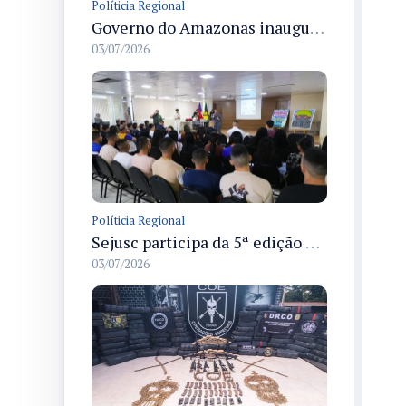
Políticia Regional
Governo do Amazonas inaugura primeiro Castramóvel Fluvial para atendimento veterinário às comunidades ribeirinhas e castração gratuita
03/07/2026
Políticia Regional
Sejusc participa da 5ª edição do Caminhos Literários com foco na cultura hip-hop nas unidades socioeducativas
03/07/2026