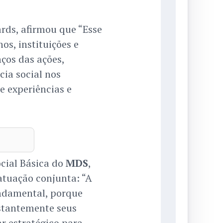
rds, afirmou que “Esse
os, instituições e
ços das ações,
cia social nos
e experiências e
cial Básica do
MDS
,
 atuação conjunta: “A
undamental, porque
stantemente seus
r estratégico para