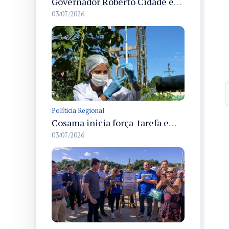
Governador Roberto Cidade entrega readequação do ambulatório da FCecon e amplia capacidade de atendimento oncológico em Manaus
03/07/2026
Políticia Regional
Cosama inicia força-tarefa em Anamã para fortalecer abastecimento de água e segurança hídrica da população
03/07/2026