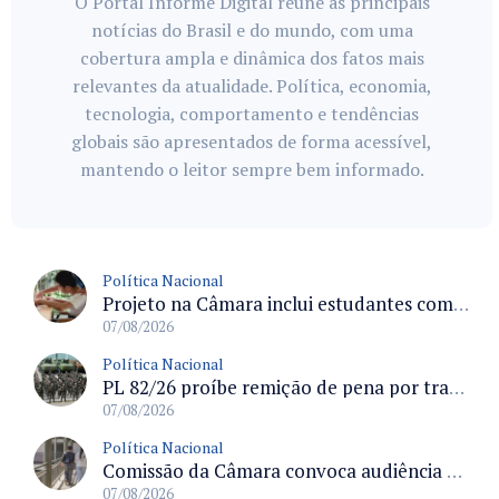
O Portal Informe Digital reúne as principais
notícias do Brasil e do mundo, com uma
cobertura ampla e dinâmica dos fatos mais
relevantes da atualidade. Política, economia,
tecnologia, comportamento e tendências
globais são apresentados de forma acessível,
mantendo o leitor sempre bem informado.
Política Nacional
Projeto na Câmara inclui estudantes com deficiência no regime escolar especial da LDB e estabelece critérios para frequência
07/08/2026
Política Nacional
PL 82/26 proíbe remição de pena por trabalho em funções militares para condenados por crimes contra o Estado Democrático de Direito
07/08/2026
Política Nacional
Comissão da Câmara convoca audiência para discutir misoginia nas escolas e universidades após divulgação de listas misóginas
07/08/2026