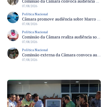
Comissão da Câmara convoca audiência para discutir misoginia nas escolas e universidades após divulgação de listas misóginas
07/08/2026
Política Nacional
Câmara promove audiência sobre Marco de Fomento à Economia Digital e impactos da inteligência artificial
07/08/2026
Política Nacional
Comissão da Câmara realiza audiência sobre apostas online para medir o tamanho do mercado ilegal
07/08/2026
Política Nacional
Comissão externa da Câmara convoca audiência pública sobre chuvas na Zona da Mata de Minas Gerais e impactos em Juiz de Fora
07/08/2026