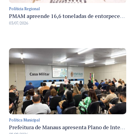
Políticia Regional
PMAM apreende 16,6 toneladas de entorpecentes e registra aumento nas prisões em flagrante e nas capturas de foragidos no primeiro semestre de 2026
03/07/2026
Política Municipal
Prefeitura de Manaus apresenta Plano de Integridade da CGM e qualifica servidores para governança e conformidade no biênio 2027-2028