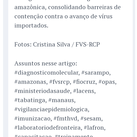
amazônica, consolidando barreiras de
contenção contra o avanço de vírus
importados.
Fotos: Cristina Silva / FVS-RCP
Assuntos nesse artigo:
#diagnosticomolecular, #sarampo,
#amazonas, #fvsrcp, #fiocruz, #opas,
#ministeriodasaude, #lacens,
#tabatinga, #manaus,
#vigilanciaepidemiologica,
#imunizacao, #fmthvd, #sesam,
#laboratoriodefronteira, #lafron,
#capacitacao, #treinamento,