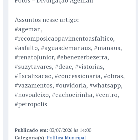
Fotos – Divulgação Ageman
Assuntos nesse artigo:
#ageman,
#recomposicaopavimentoasfaltico,
#asfalto, #aguasdemanaus, #manaus,
#renatojunior, #ebenezerbezerra,
#suzytavares, #deae, #vistorias,
#fiscalizacao, #concessionaria, #obras,
#vazamentos, #ouvidoria, #whatsapp,
#novoaleixo, #cachoeirinha, #centro,
#petropolis
Publicado em:
03/07/2026 às 14:00
Categoria(s):
Política Municipal