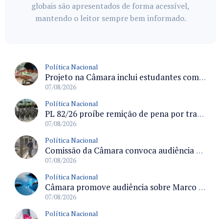
globais são apresentados de forma acessível,
mantendo o leitor sempre bem informado.
Política Nacional
Projeto na Câmara inclui estudantes com deficiência no regime escolar especial da LDB e estabelece critérios para frequência
07/08/2026
Política Nacional
PL 82/26 proíbe remição de pena por trabalho em funções militares para condenados por crimes contra o Estado Democrático de Direito
07/08/2026
Política Nacional
Comissão da Câmara convoca audiência para discutir misoginia nas escolas e universidades após divulgação de listas misóginas
07/08/2026
Política Nacional
Câmara promove audiência sobre Marco de Fomento à Economia Digital e impactos da inteligência artificial
07/08/2026
Política Nacional