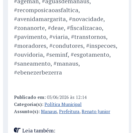
#ageman, #aguasdemanaus,
#recomposicaoasfaltica,
#avenidamargarita, #novacidade,
#zonanorte, #deae, #fiscalizacao,
#pavimento, #viaria, #transtornos,
#moradores, #condutores, #inspecoes,
#ouvidoria, #seminf, #esgotamento,
#saneamento, #manaus,
#ebenezerbezerra
Publicado em:
03/06/2026 às 12:14
Categoria(s):
Política Municipal
Assunto(s):
Manaus
,
Prefeitura
,
Renato Junior
Leia também: