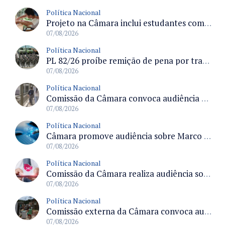
Política Nacional
Projeto na Câmara inclui estudantes com deficiência no regime escolar especial da LDB e estabelece critérios para frequência
07/08/2026
Política Nacional
PL 82/26 proíbe remição de pena por trabalho em funções militares para condenados por crimes contra o Estado Democrático de Direito
07/08/2026
Política Nacional
Comissão da Câmara convoca audiência para discutir misoginia nas escolas e universidades após divulgação de listas misóginas
07/08/2026
Política Nacional
Câmara promove audiência sobre Marco de Fomento à Economia Digital e impactos da inteligência artificial
07/08/2026
Política Nacional
Comissão da Câmara realiza audiência sobre apostas online para medir o tamanho do mercado ilegal
07/08/2026
Política Nacional
Comissão externa da Câmara convoca audiência pública sobre chuvas na Zona da Mata de Minas Gerais e impactos em Juiz de Fora
07/08/2026