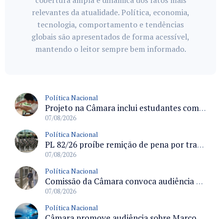
cobertura ampla e dinâmica dos fatos mais
relevantes da atualidade. Política, economia,
tecnologia, comportamento e tendências
globais são apresentados de forma acessível,
mantendo o leitor sempre bem informado.
Política Nacional
Projeto na Câmara inclui estudantes com deficiência no regime escolar especial da LDB e estabelece critérios para frequência
07/08/2026
Política Nacional
PL 82/26 proíbe remição de pena por trabalho em funções militares para condenados por crimes contra o Estado Democrático de Direito
07/08/2026
Política Nacional
Comissão da Câmara convoca audiência para discutir misoginia nas escolas e universidades após divulgação de listas misóginas
07/08/2026
Política Nacional
Câmara promove audiência sobre Marco de Fomento à Economia Digital e impactos da inteligência artificial