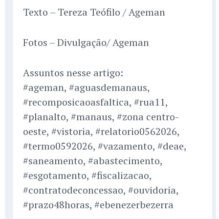
Texto – Tereza Teófilo / Ageman
Fotos – Divulgação/ Ageman
Assuntos nesse artigo:
#ageman, #aguasdemanaus,
#recomposicaoasfaltica, #rua11,
#planalto, #manaus, #zona centro-
oeste, #vistoria, #relatorio0562026,
#termo0592026, #vazamento, #deae,
#saneamento, #abastecimento,
#esgotamento, #fiscalizacao,
#contratodeconcessao, #ouvidoria,
#prazo48horas, #ebenezerbezerra