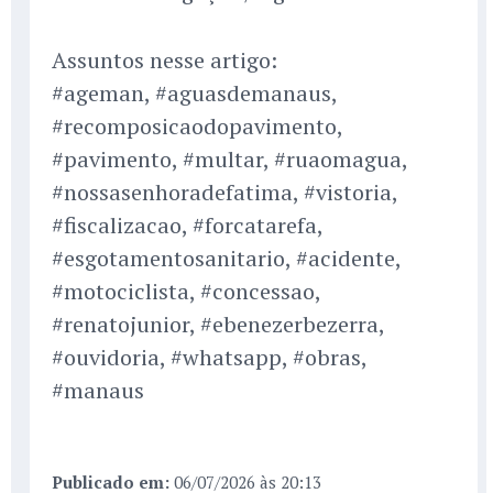
Assuntos nesse artigo:
#ageman, #aguasdemanaus,
#recomposicaodopavimento,
#pavimento, #multar, #ruaomagua,
#nossasenhoradefatima, #vistoria,
#fiscalizacao, #forcatarefa,
#esgotamentosanitario, #acidente,
#motociclista, #concessao,
#renatojunior, #ebenezerbezerra,
#ouvidoria, #whatsapp, #obras,
#manaus
Publicado em:
06/07/2026 às 20:13