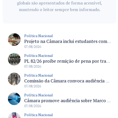
globais são apresentados de forma acessível,
mantendo o leitor sempre bem informado.
Política Nacional
Projeto na Câmara inclui estudantes com deficiência no regime escolar especial da LDB e estabelece critérios para frequência
07/08/2026
Política Nacional
PL 82/26 proíbe remição de pena por trabalho em funções militares para condenados por crimes contra o Estado Democrático de Direito
07/08/2026
Política Nacional
Comissão da Câmara convoca audiência para discutir misoginia nas escolas e universidades após divulgação de listas misóginas
07/08/2026
Política Nacional
Câmara promove audiência sobre Marco de Fomento à Economia Digital e impactos da inteligência artificial
07/08/2026
Política Nacional