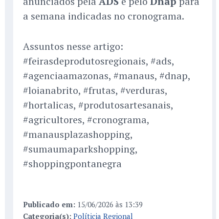
anunciados pela
ADS
e pelo
Dnap
para
a semana indicadas no cronograma.
Assuntos nesse artigo:
#feirasdeprodutosregionais, #ads,
#agenciaamazonas, #manaus, #dnap,
#loianabrito, #frutas, #verduras,
#hortalicas, #produtosartesanais,
#agricultores, #cronograma,
#manausplazashopping,
#sumaumaparkshopping,
#shoppingpontanegra
Publicado em:
15/06/2026 às 13:39
Categoria(s):
Políticia Regional