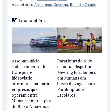
Assunto(s):
Amazonas
,
Governo
,
Roberto Cidade
Leia também:
Arsepam inicia
Paratletas da rede
cadastramento de
estadual disputam
transporte
Meeting Paralimpico
hidroviario
em Manaus em
intermunicipal para
busca de vagas para
empresas que
Paralimpíadas
operam entre
Escolares
Manaus e municípios
do Baixo Amazonas