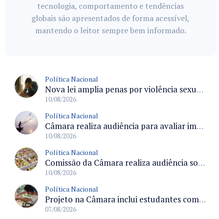
tecnologia, comportamento e tendências
globais são apresentados de forma acessível,
mantendo o leitor sempre bem informado.
Política Nacional
Nova lei amplia penas por violência sexual contra criança ou adolescente e regulamenta ronda virtual nas redes
10/08/2026
Política Nacional
Câmara realiza audiência para avaliar impactos da moratória da piracatinga na Região Amazônica e na pesca artesanal
10/08/2026
Política Nacional
Comissão da Câmara realiza audiência sobre 25 anos do Estatuto da Cidade e os desafios do planejamento urbano
10/08/2026
Política Nacional
Projeto na Câmara inclui estudantes com deficiência no regime escolar especial da LDB e estabelece critérios para frequência
07/08/2026