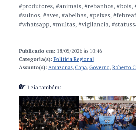
#produtores, #animais, #rebanhos, #bois, 
#suinos, #aves, #abelhas, #peixes, #febrea
#whatsapp, #multas, #vigilancia, #statuss
Publicado em:
18/05/2026 às 10:46
Categoria(s):
Políticia Regional
Assunto(s):
Amazonas
,
Capa
,
Governo
,
Roberto C
Leia também: