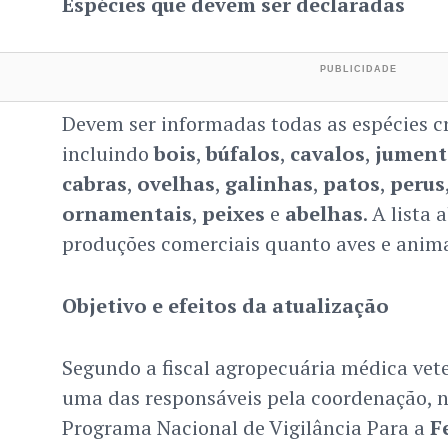
Espécies que devem ser declaradas
Devem ser informadas todas as espécies c
incluindo
bois
,
búfalos
,
cavalos
,
jument
cabras
,
ovelhas
,
galinhas
,
patos
,
perus
ornamentais
,
peixes
e
abelhas
. A lista
produções comerciais quanto aves e anima
Objetivo e efeitos da atualização
Segundo a fiscal agropecuária médica vet
uma das responsáveis pela coordenação, 
Programa Nacional de Vigilância Para a
F