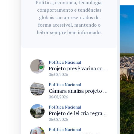
Política, economia, tecnologia,
comportamento e tendências
globais são apresentados de
forma acessível, mantendo o
leitor sempre bem informado.
Política Nacional
Projeto prevê vacina contra HPV obrigatória e testes moleculares para rastreamento do câncer do colo do útero
06/08/2026
Política Nacional
Câmara analisa projeto que cria Política Nacional de Qualificação e Valorização da Preceptoria na Residência Médica
06/08/2026
Política Nacional
Projeto de lei cria regras para punir litigância abusiva reversa e integrar sistemas do Judiciário
06/08/2026
Política Nacional