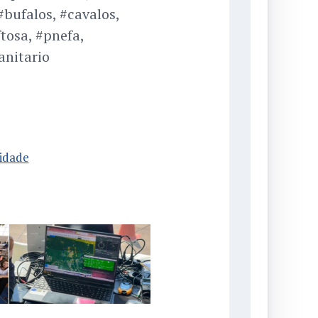
#bufalos, #cavalos,
ftosa, #pnefa,
anitario
idade