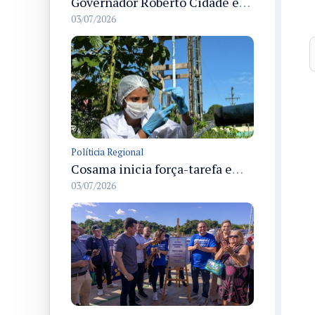
Governador Roberto Cidade entrega readequação do ambulatório da FCecon e amplia capacidade de atendimento oncológico em Manaus
03/07/2026
Políticia Regional
Cosama inicia força-tarefa em Anamã para fortalecer abastecimento de água e segurança hídrica da população
03/07/2026