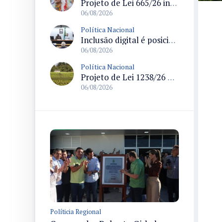
Projeto de Lei 665/26 institui política nacional para prevenção ao transfeminicídio e prevê medidas de proteção e reparação
06/08/2026
Política Nacional
Inclusão digital é posicionada como pilar essencial da reurbanização de favelas e periferias
06/08/2026
Política Nacional
Projeto de Lei 1238/26 propõe validação automática do Cadastro Ambiental Rural para imóveis de até quatro módulos fiscais
06/08/2026
Políticia Regional