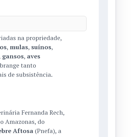
riadas na propriedade,
os
,
mulas
,
suínos
,
,
gansos
,
aves
 abrange tanto
is de subsistência.
erinária Fernanda Rech,
no Amazonas, do
ebre Aftosa
(Pnefa), a