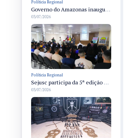
Políticia Regional
Governo do Amazonas inaugura primeiro Castramóvel Fluvial para atendimento veterinário às comunidades ribeirinhas e castração gratuita
03/07/2026
Políticia Regional
Sejusc participa da 5ª edição do Caminhos Literários com foco na cultura hip-hop nas unidades socioeducativas
03/07/2026