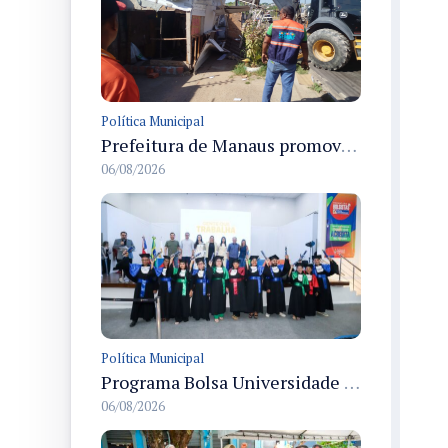
Política Municipal
Prefeitura de Manaus promove demolição administrativa de cinco estruturas que ocupavam calçada pública
06/08/2026
Política Municipal
Programa Bolsa Universidade entrega certificados a formandos em Manaus na sede do Executivo municipal
06/08/2026