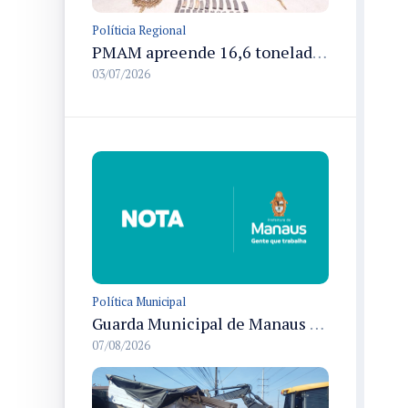
Políticia Regional
PMAM apreende 16,6 toneladas de entorpecentes e registra aumento nas prisões em flagrante e nas capturas de foragidos no primeiro semestre de 2026
03/07/2026
Política Municipal
Guarda Municipal de Manaus prende dois por tráfico e resgata ave silvestre em ações nas zonas Leste e Norte
07/08/2026