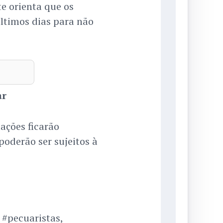
te orienta que os
ltimos dias para não
ar
ações ficarão
oderão ser sujeitos à
 #pecuaristas,