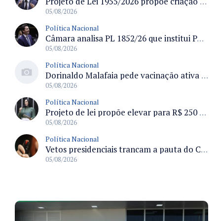
Projeto de Lei 1955/2026 propõe criação de geração livre de fumo ao restringir venda de vapes a nascidos desde 1º de janeiro de 2009
05/08/2026
Política Nacional
Câmara analisa PL 1852/26 que institui Política Nacional de Gestão de Desempenho e Eficiência para servidores públicos
05/08/2026
Política Nacional
Dorinaldo Malafaia pede vacinação ativa ao Ministério da Saúde para reverter queda na cobertura vacinal no Brasil
05/08/2026
Política Nacional
Projeto de lei propõe elevar para R$ 250 mil limite de isenção do IPI para pessoas com deficiência e autismo
05/08/2026
Política Nacional
Vetos presidenciais trancam a pauta do Congresso com 87 itens pendentes e incluem trechos do Orçamento de 2026
05/08/2026