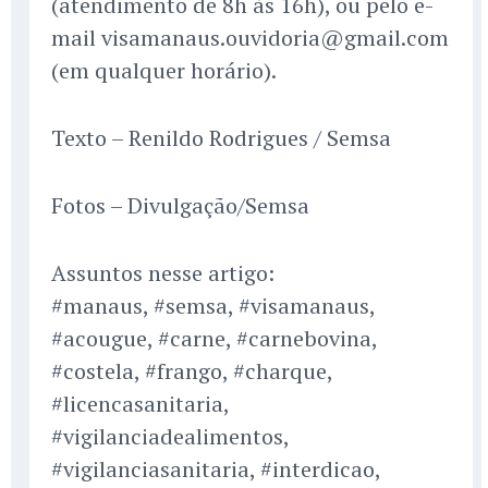
(atendimento de 8h às 16h), ou pelo e-
mail visamanaus.ouvidoria@gmail.com
(em qualquer horário).
Texto – Renildo Rodrigues / Semsa
Fotos – Divulgação/Semsa
Assuntos nesse artigo:
#manaus, #semsa, #visamanaus,
#acougue, #carne, #carnebovina,
#costela, #frango, #charque,
#licencasanitaria,
#vigilanciadealimentos,
#vigilanciasanitaria, #interdicao,