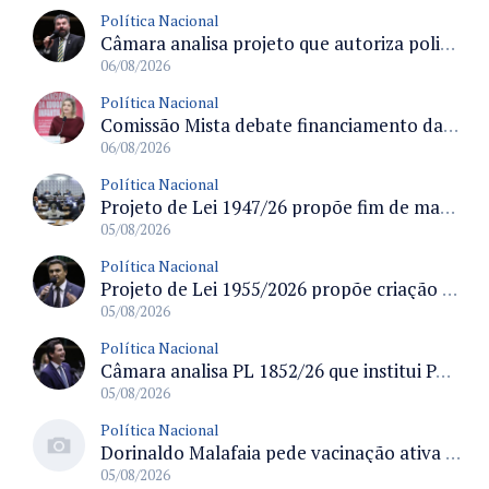
Política Nacional
Câmara analisa projeto que autoriza policiais civis embarcarem armados em aeronaves civis mediante regras
06/08/2026
Política Nacional
Comissão Mista debate financiamento da educação infantil e desafios do Fundeb e do CAQ na oferta de creches
06/08/2026
Política Nacional
Projeto de Lei 1947/26 propõe fim de margens para cartão de crédito e consignado do INSS
05/08/2026
Política Nacional
Projeto de Lei 1955/2026 propõe criação de geração livre de fumo ao restringir venda de vapes a nascidos desde 1º de janeiro de 2009
05/08/2026
Política Nacional
Câmara analisa PL 1852/26 que institui Política Nacional de Gestão de Desempenho e Eficiência para servidores públicos
05/08/2026
Política Nacional
Dorinaldo Malafaia pede vacinação ativa ao Ministério da Saúde para reverter queda na cobertura vacinal no Brasil
05/08/2026