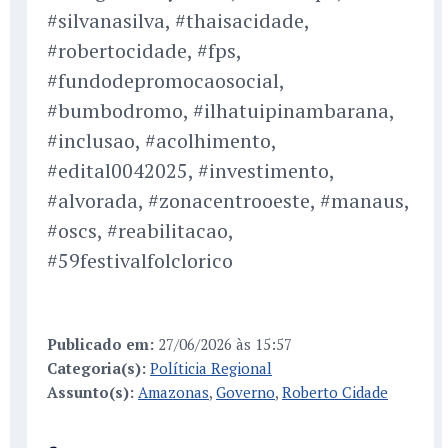
#silvanasilva, #thaisacidade,
#robertocidade, #fps,
#fundodepromocaosocial,
#bumbodromo, #ilhatuipinambarana,
#inclusao, #acolhimento,
#edital0042025, #investimento,
#alvorada, #zonacentrooeste, #manaus,
#oscs, #reabilitacao,
#59festivalfolclorico
Publicado em:
27/06/2026 às 15:57
Categoria(s):
Políticia Regional
Assunto(s):
Amazonas
,
Governo
,
Roberto Cidade