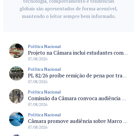
tecnologia, comportamento e tendências
globais são apresentados de forma acessível,
mantendo o leitor sempre bem informado.
Política Nacional
Projeto na Câmara inclui estudantes com deficiência no regime escolar especial da LDB e estabelece critérios para frequência
07/08/2026
Política Nacional
PL 82/26 proíbe remição de pena por trabalho em funções militares para condenados por crimes contra o Estado Democrático de Direito
07/08/2026
Política Nacional
Comissão da Câmara convoca audiência para discutir misoginia nas escolas e universidades após divulgação de listas misóginas
07/08/2026
Política Nacional
Câmara promove audiência sobre Marco de Fomento à Economia Digital e impactos da inteligência artificial
07/08/2026