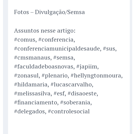
Fotos – Divulgação/Semsa
Assuntos nesse artigo:
#comus, #conferencia,
#conferenciamunicipaldesaude, #sus,
#cmsmanaus, #semsa,
#faculdadeboasnovas, #japiim,
#zonasul, #plenario, #hellyngtonmoura,
#hildamaria, #lucascarvalho,
#melissasilva, #esf, #disaoeste,
#financiamento, #soberania,
#delegados, #controlesocial