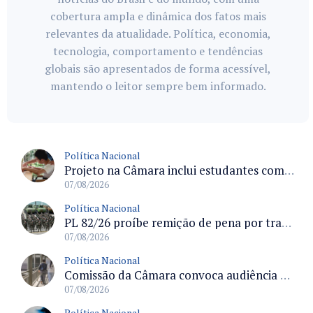
cobertura ampla e dinâmica dos fatos mais
relevantes da atualidade. Política, economia,
tecnologia, comportamento e tendências
globais são apresentados de forma acessível,
mantendo o leitor sempre bem informado.
Política Nacional
Projeto na Câmara inclui estudantes com deficiência no regime escolar especial da LDB e estabelece critérios para frequência
07/08/2026
Política Nacional
PL 82/26 proíbe remição de pena por trabalho em funções militares para condenados por crimes contra o Estado Democrático de Direito
07/08/2026
Política Nacional
Comissão da Câmara convoca audiência para discutir misoginia nas escolas e universidades após divulgação de listas misóginas
07/08/2026
Política Nacional