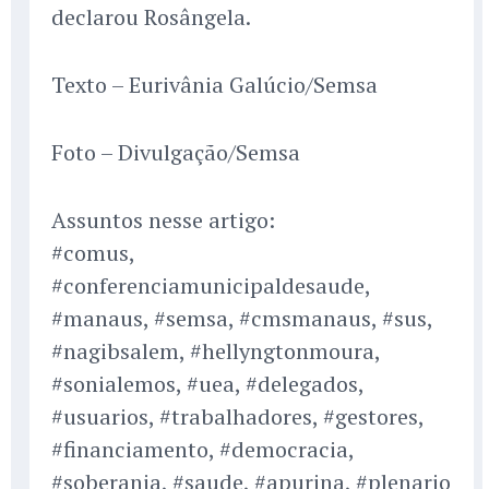
declarou Rosângela.
Texto – Eurivânia Galúcio/Semsa
Foto – Divulgação/Semsa
Assuntos nesse artigo:
#comus,
#conferenciamunicipaldesaude,
#manaus, #semsa, #cmsmanaus, #sus,
#nagibsalem, #hellyngtonmoura,
#sonialemos, #uea, #delegados,
#usuarios, #trabalhadores, #gestores,
#financiamento, #democracia,
#soberania, #saude, #apurina, #plenario