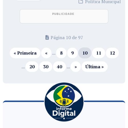
Política Municipal
Página 10 de 97
« Primeira
«
...
8
9
10
11
12
...
20
30
40
...
»
Última »