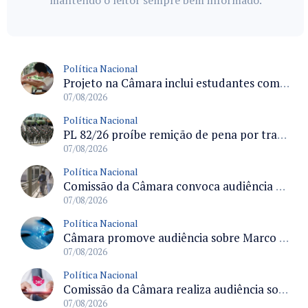
mantendo o leitor sempre bem informado.
Política Nacional
Projeto na Câmara inclui estudantes com deficiência no regime escolar especial da LDB e estabelece critérios para frequência
07/08/2026
Política Nacional
PL 82/26 proíbe remição de pena por trabalho em funções militares para condenados por crimes contra o Estado Democrático de Direito
07/08/2026
Política Nacional
Comissão da Câmara convoca audiência para discutir misoginia nas escolas e universidades após divulgação de listas misóginas
07/08/2026
Política Nacional
Câmara promove audiência sobre Marco de Fomento à Economia Digital e impactos da inteligência artificial
07/08/2026
Política Nacional
Comissão da Câmara realiza audiência sobre apostas online para medir o tamanho do mercado ilegal
07/08/2026