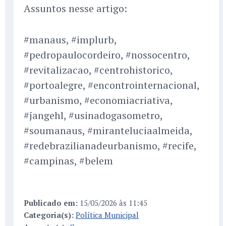
Assuntos nesse artigo:
#manaus, #implurb,
#pedropaulocordeiro, #nossocentro,
#revitalizacao, #centrohistorico,
#portoalegre, #encontrointernacional,
#urbanismo, #economiacriativa,
#jangehl, #usinadogasometro,
#soumanaus, #miranteluciaalmeida,
#redebrazilianadeurbanismo, #recife,
#campinas, #belem
Publicado em:
15/05/2026 às 11:45
Categoria(s):
Política Municipal