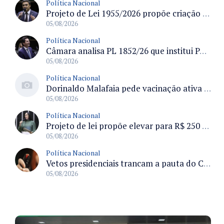
Política Nacional
Projeto de Lei 1955/2026 propõe criação de geração livre de fumo ao restringir venda de vapes a nascidos desde 1º de janeiro de 2009
05/08/2026
Política Nacional
Câmara analisa PL 1852/26 que institui Política Nacional de Gestão de Desempenho e Eficiência para servidores públicos
05/08/2026
Política Nacional
Dorinaldo Malafaia pede vacinação ativa ao Ministério da Saúde para reverter queda na cobertura vacinal no Brasil
05/08/2026
Política Nacional
Projeto de lei propõe elevar para R$ 250 mil limite de isenção do IPI para pessoas com deficiência e autismo
05/08/2026
Política Nacional
Vetos presidenciais trancam a pauta do Congresso com 87 itens pendentes e incluem trechos do Orçamento de 2026
05/08/2026